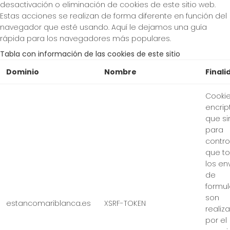
desactivación o eliminación de cookies de este sitio web.
Estas acciones se realizan de forma diferente en función del
navegador que esté usando. Aquí le dejamos una guía
rápida para los navegadores más populares.
Tabla con información de las cookies de este sitio
Dominio
Nombre
Finali
Cooki
encri
que si
para
contro
que t
los en
de
formul
son
estancomariblanca.es
XSRF-TOKEN
realiz
por el