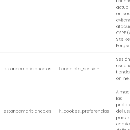
usuari
actua
en ses
evitan
ataqu
CSRF (
Site R
Forgery
Sesión
usuari
estancomariblanca.es
tiendaloto_session
tienda
online.
Almac
las
prefer
estancomariblanca.es
lr_cookies_preferencias
del us
para l
cookie